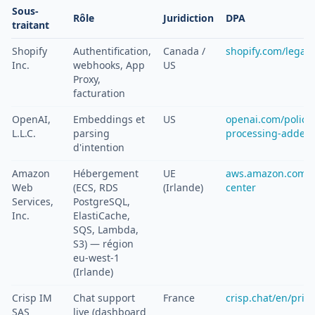
Sous-
Rôle
Juridiction
DPA
traitant
Shopify
Authentification,
Canada /
shopify.com/legal
Inc.
webhooks, App
US
Proxy,
facturation
OpenAI,
Embeddings et
US
openai.com/policie
L.L.C.
parsing
processing-adde
d'intention
Amazon
Hébergement
UE
aws.amazon.com/c
Web
(ECS, RDS
(Irlande)
center
Services,
PostgreSQL,
Inc.
ElastiCache,
SQS, Lambda,
S3) — région
eu-west-1
(Irlande)
Crisp IM
Chat support
France
crisp.chat/en/priv
SAS
live (dashboard